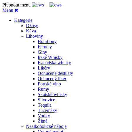
Přepnout menu
Menu
Kategorie
Džusy
Káva
Lihoviny
Bourbony
Fernety
Giny
Irské Whisky
Kanadská whisky
Likéry
Ochucené destiláty
Ochucený likér
Portské víno
Rumy
Skotské whisky
Slivovice
Tequila
Tuzemáky
Vodky
Žitná
Nealkoholické nápoje
Colový nápoj