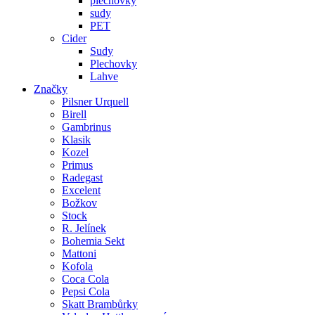
plechovky
sudy
PET
Cider
Sudy
Plechovky
Lahve
Značky
Pilsner Urquell
Birell
Gambrinus
Klasik
Kozel
Primus
Radegast
Excelent
Božkov
Stock
R. Jelínek
Bohemia Sekt
Mattoni
Kofola
Coca Cola
Pepsi Cola
Skatt Brambůrky