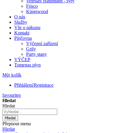
Veleslav Hattlmann - sýry
Frisco
Kingswood
O nás
Služby
Vše o nákupu
Kontakt
Půjčovna
Výčepní zařízení
Grily
Party stany
VÝČEP
Tomegas plyn
Můj košík
Přihlášení/Registrace
favourites
Hledat
Hledat
Hledat
Přepnout menu
Hledat