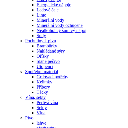
Energetické nápoje
Ledové čaje
Limo
Minerální vody
Minerální vody ochucené
Nealkoholicý šumivý nápoj
Sudy
Pochutiny k pivu
Brambůrky
Nakládané sýry
Oříšky
Slané pečivo
Utopenci
Spotřební materiál
Grilovací potřeby
Kelímky
Příbory
Tácky
Vína, sekty
Perlivá vína
Sekty
Vína
Pivo
lahve