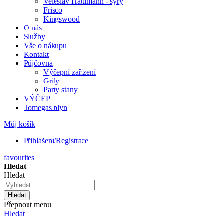
Veleslav Hattlmann - sýry
Frisco
Kingswood
O nás
Služby
Vše o nákupu
Kontakt
Půjčovna
Výčepní zařízení
Grily
Party stany
VÝČEP
Tomegas plyn
Můj košík
Přihlášení/Registrace
favourites
Hledat
Hledat
Hledat
Přepnout menu
Hledat