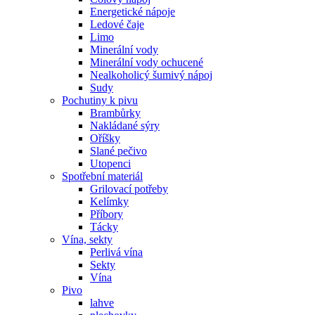
Energetické nápoje
Ledové čaje
Limo
Minerální vody
Minerální vody ochucené
Nealkoholicý šumivý nápoj
Sudy
Pochutiny k pivu
Brambůrky
Nakládané sýry
Oříšky
Slané pečivo
Utopenci
Spotřební materiál
Grilovací potřeby
Kelímky
Příbory
Tácky
Vína, sekty
Perlivá vína
Sekty
Vína
Pivo
lahve