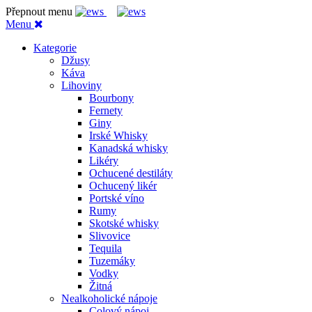
Přepnout menu
Menu
Kategorie
Džusy
Káva
Lihoviny
Bourbony
Fernety
Giny
Irské Whisky
Kanadská whisky
Likéry
Ochucené destiláty
Ochucený likér
Portské víno
Rumy
Skotské whisky
Slivovice
Tequila
Tuzemáky
Vodky
Žitná
Nealkoholické nápoje
Colový nápoj