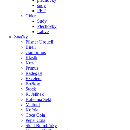
plechovky
sudy
PET
Cider
Sudy
Plechovky
Lahve
Značky
Pilsner Urquell
Birell
Gambrinus
Klasik
Kozel
Primus
Radegast
Excelent
Božkov
Stock
R. Jelínek
Bohemia Sekt
Mattoni
Kofola
Coca Cola
Pepsi Cola
Skatt Brambůrky