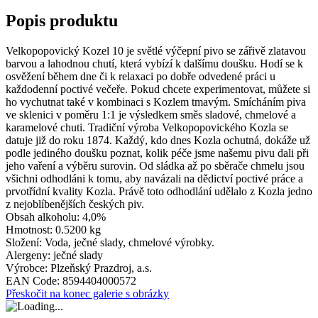
Popis produktu
Velkopopovický Kozel 10 je světlé výčepní pivo se zářivě zlatavou
barvou a lahodnou chutí, která vybízí k dalšímu doušku. Hodí se k
osvěžení během dne či k relaxaci po dobře odvedené práci u
každodenní poctivé večeře. Pokud chcete experimentovat, můžete si
ho vychutnat také v kombinaci s Kozlem tmavým. Smícháním piva
ve sklenici v poměru 1:1 je výsledkem směs sladové, chmelové a
karamelové chuti. Tradiční výroba Velkopopovického Kozla se
datuje již do roku 1874. Každý, kdo dnes Kozla ochutná, dokáže už
podle jediného doušku poznat, kolik péče jsme našemu pivu dali při
jeho vaření a výběru surovin. Od sládka až po sběrače chmelu jsou
všichni odhodláni k tomu, aby navázali na dědictví poctivé práce a
prvotřídní kvality Kozla. Právě toto odhodlání udělalo z Kozla jedno
z nejoblíbenějších českých piv.
Obsah alkoholu:
4,0%
Hmotnost:
0.5200 kg
Složení:
Voda, ječné slady, chmelové výrobky.
Alergeny:
ječné slady
Výrobce:
Plzeňský Prazdroj, a.s.
EAN Code:
8594404000572
Přeskočit na konec galerie s obrázky