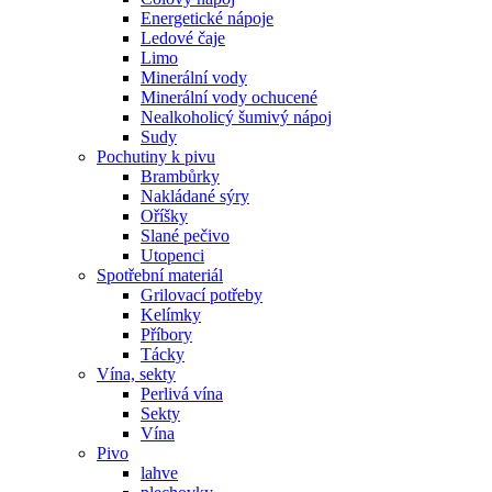
Energetické nápoje
Ledové čaje
Limo
Minerální vody
Minerální vody ochucené
Nealkoholicý šumivý nápoj
Sudy
Pochutiny k pivu
Brambůrky
Nakládané sýry
Oříšky
Slané pečivo
Utopenci
Spotřební materiál
Grilovací potřeby
Kelímky
Příbory
Tácky
Vína, sekty
Perlivá vína
Sekty
Vína
Pivo
lahve