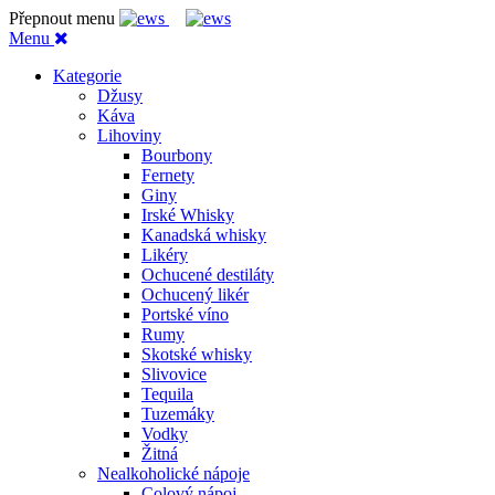
Přepnout menu
Menu
Kategorie
Džusy
Káva
Lihoviny
Bourbony
Fernety
Giny
Irské Whisky
Kanadská whisky
Likéry
Ochucené destiláty
Ochucený likér
Portské víno
Rumy
Skotské whisky
Slivovice
Tequila
Tuzemáky
Vodky
Žitná
Nealkoholické nápoje
Colový nápoj