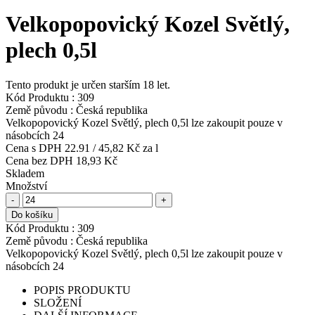
Velkopopovický Kozel Světlý,
plech 0,5l
Tento produkt je určen starším 18 let.
Kód Produktu :
309
Země původu :
Česká republika
Velkopopovický Kozel Světlý, plech 0,5l lze zakoupit pouze v
násobcích 24
Cena s DPH
22.91
/
45,82 Kč
za l
Cena bez DPH
18,93 Kč
Skladem
Množství
-
+
Do košíku
Kód Produktu :
309
Země původu :
Česká republika
Velkopopovický Kozel Světlý, plech 0,5l lze zakoupit pouze v
násobcích 24
POPIS PRODUKTU
SLOŽENÍ