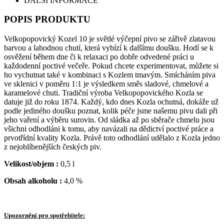
DALŠÍ INFORMACE
POPIS PRODUKTU
Velkopopovický Kozel 10 je světlé výčepní pivo se zářivě zlatavou
barvou a lahodnou chutí, která vybízí k dalšímu doušku. Hodí se k
osvěžení během dne či k relaxaci po dobře odvedené práci u
každodenní poctivé večeře. Pokud chcete experimentovat, můžete si
ho vychutnat také v kombinaci s Kozlem tmavým. Smícháním piva
ve sklenici v poměru 1:1 je výsledkem směs sladové, chmelové a
karamelové chuti. Tradiční výroba Velkopopovického Kozla se
datuje již do roku 1874. Každý, kdo dnes Kozla ochutná, dokáže už
podle jediného doušku poznat, kolik péče jsme našemu pivu dali při
jeho vaření a výběru surovin. Od sládka až po sběrače chmelu jsou
všichni odhodláni k tomu, aby navázali na dědictví poctivé práce a
prvotřídní kvality Kozla. Právě toto odhodlání udělalo z Kozla jedno
z nejoblíbenějších českých piv.
Velikost/objem :
0,5 l
Obsah alkoholu :
4,0 %
Upozornění pro spotřebitele: