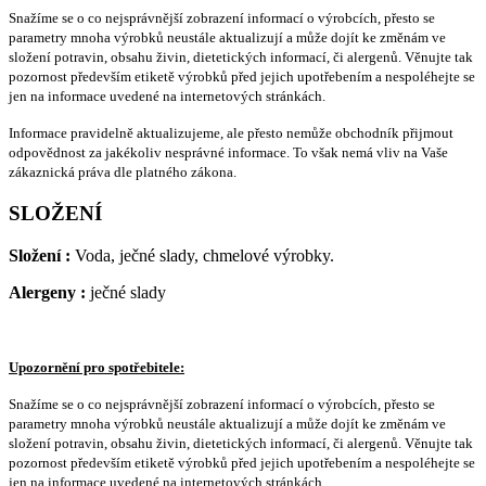
Snažíme se o co nejsprávnější zobrazení informací o výrobcích, přesto se
parametry mnoha výrobků neustále aktualizují a může dojít ke změnám ve
složení potravin, obsahu živin, dietetických informací, či alergenů. Věnujte tak
pozornost především etiketě výrobků před jejich upotřebením a nespoléhejte se
jen na informace uvedené na internetových stránkách.
Informace pravidelně aktualizujeme, ale přesto nemůže obchodník přijmout
odpovědnost za jakékoliv nesprávné informace. To však nemá vliv na Vaše
zákaznická práva dle platného zákona.
SLOŽENÍ
Složení :
Voda, ječné slady, chmelové výrobky.
Alergeny :
ječné slady
Upozornění pro spotřebitele:
Snažíme se o co nejsprávnější zobrazení informací o výrobcích, přesto se
parametry mnoha výrobků neustále aktualizují a může dojít ke změnám ve
složení potravin, obsahu živin, dietetických informací, či alergenů. Věnujte tak
pozornost především etiketě výrobků před jejich upotřebením a nespoléhejte se
jen na informace uvedené na internetových stránkách.