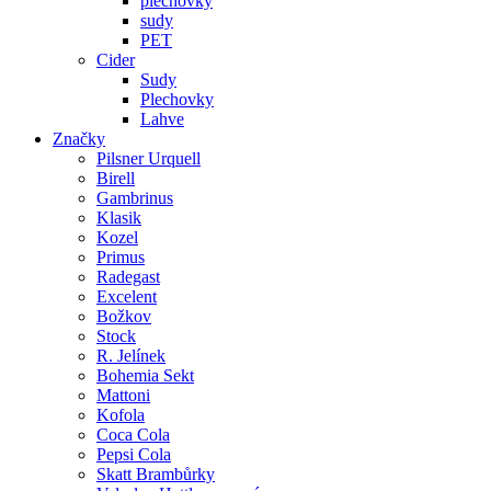
plechovky
sudy
PET
Cider
Sudy
Plechovky
Lahve
Značky
Pilsner Urquell
Birell
Gambrinus
Klasik
Kozel
Primus
Radegast
Excelent
Božkov
Stock
R. Jelínek
Bohemia Sekt
Mattoni
Kofola
Coca Cola
Pepsi Cola
Skatt Brambůrky