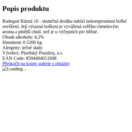
Popis produktu
Radegast Rázná 10 - skutečná desítka nabízí nekompromisní hořké
osvěžení. Její výrazná hořkost je vyvážená svěžím chmelovým
aroma a plnější chutí, než je u výčepních piv běžné.
Obsah alkoholu:
4,2%
Hmotnost:
0.5200 kg
Alergeny:
ječné slady
Výrobce:
Plzeňský Prazdroj, a.s.
EAN Code:
8594404012698
Přeskočit na konec galerie s obrázky