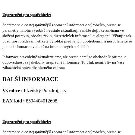
Upozornění pro spotřebitele:
Snažíme se o co nejsprávnější zobrazení informací o výrobcích, přesto se
parametry mnoha výrobků neustále aktualizují a může dojít ke změnám ve
složení potravin, obsahu živin, dietetických informací, či alergenů. Věnujte tak
pozornost především etiketě výrobků před jejich upotřebením a nespoléhejte se
jen na informace uvedené na internetových stránkách.
Informace pravidelně aktualizujeme, ale přesto nemůže obchodník přijmout
odpovědnost za jakékoliv nesprávné informace. To však nemá vliv na Vaše
zákaznická práva dle platného zákona.
DALŠÍ INFORMACE
Výrobce :
Plzeňský Prazdroj, a.s.
EAN kód :
8594404012698
Upozornění pro spotřebitele:
Snažíme se o co nejsprávnější zobrazení informací o výrobcích, přesto se