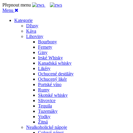
Přepnout menu
Menu
Kategorie
Džusy
Káva
Lihoviny
Bourbony
Fernety
Giny
Irské Whisky
Kanadská whisky
Likéry
Ochucené destiláty
Ochucený likér
Portské víno
Rumy
Skotské whisky
Slivovice
Tequila
Tuzemáky
Vodky
Žitná
Nealkoholické nápoje
Colový nápoj