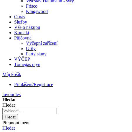
Veleslav Hattlmann - sýry
Frisco
Kingswood
O nás
Služby
Vše o nákupu
Kontakt
Půjčovna
Výčepní zařízení
Grily
Party stany
VÝČEP
Tomegas plyn
Můj košík
Přihlášení/Registrace
favourites
Hledat
Hledat
Hledat
Přepnout menu
Hledat