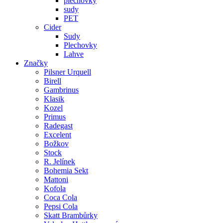
plechovky
sudy
PET
Cider
Sudy
Plechovky
Lahve
Značky
Pilsner Urquell
Birell
Gambrinus
Klasik
Kozel
Primus
Radegast
Excelent
Božkov
Stock
R. Jelínek
Bohemia Sekt
Mattoni
Kofola
Coca Cola
Pepsi Cola
Skatt Brambůrky