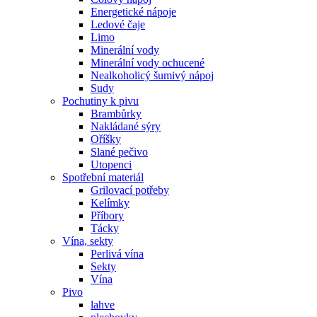
Energetické nápoje
Ledové čaje
Limo
Minerální vody
Minerální vody ochucené
Nealkoholicý šumivý nápoj
Sudy
Pochutiny k pivu
Brambůrky
Nakládané sýry
Oříšky
Slané pečivo
Utopenci
Spotřební materiál
Grilovací potřeby
Kelímky
Příbory
Tácky
Vína, sekty
Perlivá vína
Sekty
Vína
Pivo
lahve