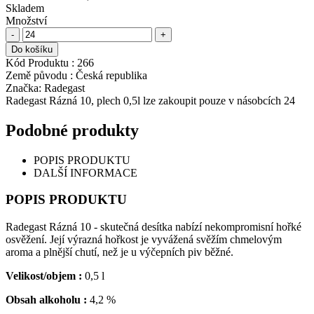
Skladem
Množství
-
+
Do košíku
Kód Produktu :
266
Země původu :
Česká republika
Značka:
Radegast
Radegast Rázná 10, plech 0,5l lze zakoupit pouze v násobcích 24
Podobné produkty
POPIS PRODUKTU
DALŠÍ INFORMACE
POPIS PRODUKTU
Radegast Rázná 10 - skutečná desítka nabízí nekompromisní hořké
osvěžení. Její výrazná hořkost je vyvážená svěžím chmelovým
aroma a plnější chutí, než je u výčepních piv běžné.
Velikost/objem :
0,5 l
Obsah alkoholu :
4,2 %