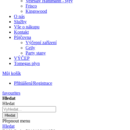
Veleslav Hattlmann - sýry
Frisco
Kingswood
O nás
Služby
Vše o nákupu
Kontakt
Půjčovna
Výčepní zařízení
Grily
Party stany
VÝČEP
Tomegas plyn
Můj košík
Přihlášení/Registrace
favourites
Hledat
Hledat
Hledat
Přepnout menu
Hledat