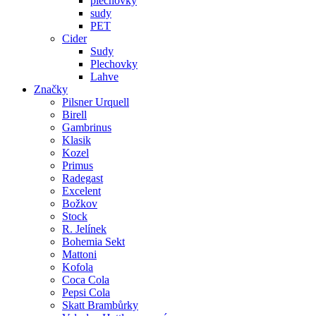
plechovky
sudy
PET
Cider
Sudy
Plechovky
Lahve
Značky
Pilsner Urquell
Birell
Gambrinus
Klasik
Kozel
Primus
Radegast
Excelent
Božkov
Stock
R. Jelínek
Bohemia Sekt
Mattoni
Kofola
Coca Cola
Pepsi Cola
Skatt Brambůrky