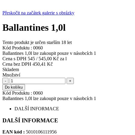
Přeskočit na začátek galerie s obrázky
Ballantines 1,0l
Tento produkt je určen starším 18 let
Kód Produktu :
0060
Ballantines 1,0l lze zakoupit pouze v násobcích 1
Cena s DPH
545
/
545,00 Kč
za l
Cena bez DPH
450,41 Kč
Skladem
Množství
-
+
Do košíku
Kód Produktu :
0060
Ballantines 1,0l lze zakoupit pouze v násobcích 1
DALŠÍ INFORMACE
DALŠÍ INFORMACE
EAN kód :
5010106111956