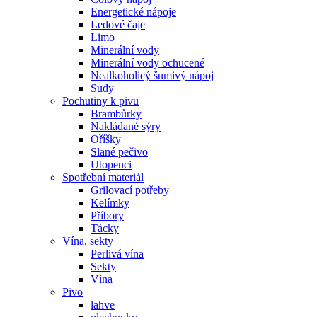
Energetické nápoje
Ledové čaje
Limo
Minerální vody
Minerální vody ochucené
Nealkoholicý šumivý nápoj
Sudy
Pochutiny k pivu
Brambůrky
Nakládané sýry
Oříšky
Slané pečivo
Utopenci
Spotřební materiál
Grilovací potřeby
Kelímky
Příbory
Tácky
Vína, sekty
Perlivá vína
Sekty
Vína
Pivo
lahve