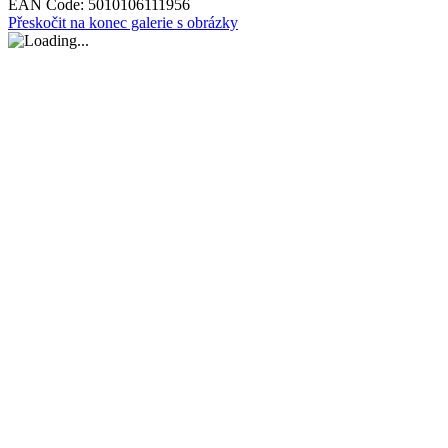
EAN Code:
5010106111956
Přeskočit na konec galerie s obrázky