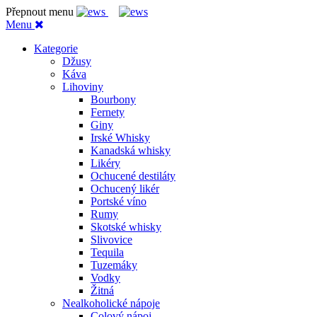
Přepnout menu
Menu
Kategorie
Džusy
Káva
Lihoviny
Bourbony
Fernety
Giny
Irské Whisky
Kanadská whisky
Likéry
Ochucené destiláty
Ochucený likér
Portské víno
Rumy
Skotské whisky
Slivovice
Tequila
Tuzemáky
Vodky
Žitná
Nealkoholické nápoje
Colový nápoj